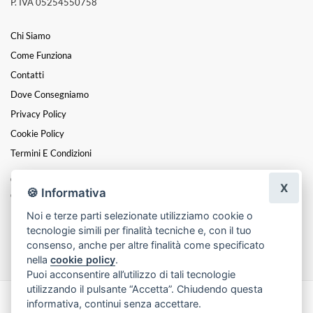
P. IVA 05254550758
Chi Siamo
Come Funziona
Contatti
Dove Consegniamo
Privacy Policy
Cookie Policy
Termini E Condizioni
Catalogo:
X
🍪 Informativa
Cuori
Noi e terze parti selezionate utilizziamo cookie o
Funebre
tecnologie simili per finalità tecniche e, con il tuo
Festa Della Mamma
consenso, anche per altre finalità come specificato
nella
cookie policy
.
Puoi acconsentire all’utilizzo di tali tecnologie
utilizzando il pulsante “Accetta”. Chiudendo questa
informativa, continui senza accettare.
Made with
by
Infoser.it
-
Realizzazione Siti ecommerce per Fioristi
- ©