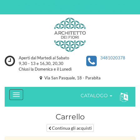
Fiorista a Parabita. Acquista fiori e piante online per invio e consegna a
domicilio a Parabita, Gallipoli, Taviano, Casarano e dintorni.
Aperti dal Martedì al Sabato
3481020378
9,30 - 13 e 16,30, 20,30
Chiusi la Domenica e il Lunedì
Via San Pasquale, 18 - Parabita
CATALOGO
Carrello
Continua gli acquisti