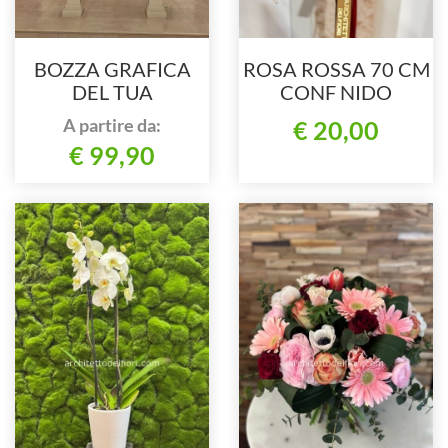
BOZZA GRAFICA
ROSA ROSSA 70 CM
DEL TUA
CONF NIDO
ALLESTIMENTO
ARCHITETTO DEI
A partire da:
€ 20,00
FLOREALE
FIORI
€ 99,90