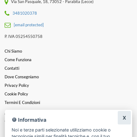
Via San Pasquale, 18, 73052 - Parabita (Lecce)
3481020378
[email protected]
P. IVA 05254550758
Chi Siamo
Come Funziona
Contatti
Dove Consegniamo
Privacy Policy
Cookie Policy
Termini E Condizioni
Catalogo:
X
🍪 Informativa
Cuori
Noi e terze parti selezionate utilizziamo cookie o
Funebre
tecnologie simili per finalità tecniche e, con il tuo