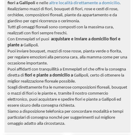
fiori a Gallipoli
e nelle
altre località direttamente a domicilio
.
Realizziamo mazzi di fiori, bouquet di fiori, rose e cesti di rose,
orchidee, composizioni floreali, piante da appartamento e da
giardino per ogni ricorrenza o cerimonia.
Tutti gli omaggi floreali sono composti con la massima cura,
realizzati con fiori sempre freschi.
Con Emmeplati srl puoi
acquistare e
inviare a domicilio fiori e
piante a
Gallipoli.
Puoi inviare bouquet, mazzi di rose rosse, pianta verde o fiorita,
per regalare emozioni alla persona cara, alla mamma come per una
occasione importante.
Puoi affidarti con tranquillità a Emmeplati srl che offre la consegna
diretta di
fiori e piante a domicilio a
Gallipoli, certo di ottenere la
miglior realizzazione floreale possibile.
Scegli direttamente fra le numerose composizioni floreali, bouquet
o mazzi di fiori o le piante e, tramite il nostro commercio
elettronico, puoi acquistare e spedire fiori e piante a Gallipoli ed
essere sicuro della consegna richiesta.
Siamo a disposizione telefonica per concordare modalità e tempi
particolari di consegna nonché per suggerimenti sul migliore
omaggio adatto alla circostanza.