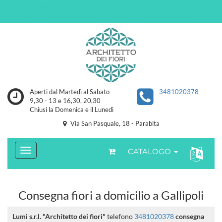
Fiorista a Parabita. Acquista fiori e piante online per invio e consegna a
domicilio a Parabita, Gallipoli, Taviano, Casarano e dintorni.
Aperti dal Martedì al Sabato
3481020378
9,30 - 13 e 16,30, 20,30
Chiusi la Domenica e il Lunedì
Via San Pasquale, 18 - Parabita
CATALOGO
Consegna fiori a domicilio a Gallipoli
Lumi s.r.l. "Architetto dei fiori"
telefono
3481020378
consegna