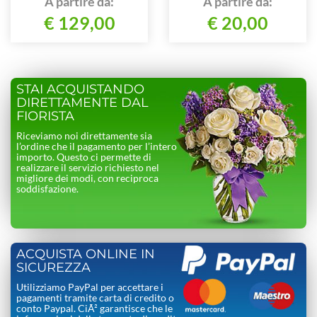
A partire da:
A partire da:
€ 129,00
€ 20,00
STAI ACQUISTANDO
DIRETTAMENTE DAL
FIORISTA
Riceviamo noi direttamente sia
l’ordine che il pagamento per l’intero
importo. Questo ci permette di
realizzare il servizio richiesto nel
migliore dei modi, con reciproca
soddisfazione.
ACQUISTA ONLINE IN
SICUREZZA
Utilizziamo PayPal per accettare i
pagamenti tramite carta di credito o
conto Paypal. CiÃ² garantisce che le