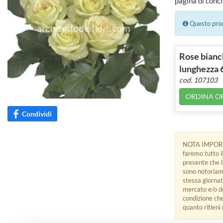
pagina di concl
Questo prodo
Rose bianch
lunghezza 
cod. 107103
ORDINA O
Condividi
NOTA IMPORTANT
faremo tutto i
presente che l
sono notoriame
stessa giornata
mercato e/o de
condizione che
quanto ritieni