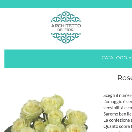
Fiorista a Parabita. Acqui
CATALOGO
Ros
Scegli il numer
L'omaggio è sem
sensibilità e c
Saremo ben lie
La confezione 
Quanto sopra fa